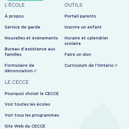
Veuillez vérifier leur leur admissibilité auprès
À
Outils
L’ÉCOLE
OUTILS
du service d’orientation ou de la direction de
propos
l’école.
À propos
Portail parents
Service de garde
Inscrire un enfant
Nouvelles et événements
Horaire et calendrier
scolaire
Bureau d'assistance aux
familles
Faire un don
Formulaire de
Curriculum de l'Ontario
dénonciation
Carrière
LE CECCE
Pourquoi choisir le CECCE
Voir toutes les écoles
Voir tous les programmes
Site Web du CECCE