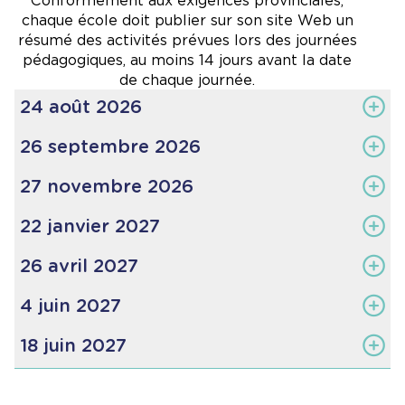
Conformément aux exigences provinciales,
chaque école doit publier sur son site Web un
résumé des activités prévues lors des journées
pédagogiques, au moins 14 jours avant la date
de chaque journée.
24 août 2026
26 septembre 2026
Accueil du personnel
Préparation de la rentrée scolaire
À venir
27 novembre 2026
À venir
22 janvier 2027
À venir
26 avril 2027
À venir
4 juin 2027
À venir
18 juin 2027
Clôture de l'année scolaire