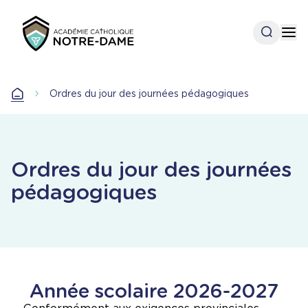
Aller
au
Open se
Op
contenu
principal
Accueil
Ordres du jour des journées pédagogiques
Accueil
Ordres du jour des journées
pédagogiques
Année scolaire 2026-2027