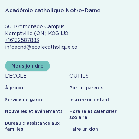
progrès; et
Formation systémique pour les éducatrices et
Académie catholique Notre-Dame
éducateurs en éducation spécialisée.
50, Promenade Campus
Kemptville (ON) K0G 1J0
+16132587883
infoacnd@ecolecatholique.ca
Nous joindre
À
Outils
L’ÉCOLE
OUTILS
propos
À propos
Portail parents
Service de garde
Inscrire un enfant
Nouvelles et événements
Horaire et calendrier
scolaire
Bureau d'assistance aux
familles
Faire un don