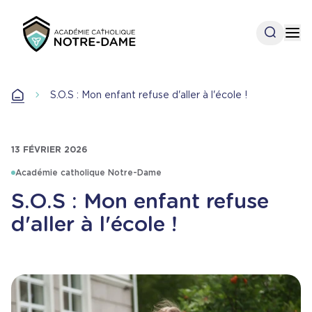
Aller
au
Open se
Op
contenu
principal
Accueil
S.O.S : Mon enfant refuse d'aller à l'école !
Accueil
13 FÉVRIER 2026
Académie catholique Notre-Dame
S.O.S : Mon enfant refuse
d'aller à l'école !