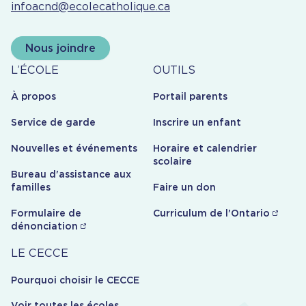
infoacnd@ecolecatholique.ca
Nous joindre
À
Outils
L’ÉCOLE
OUTILS
propos
À propos
Portail parents
Service de garde
Inscrire un enfant
Nouvelles et événements
Horaire et calendrier
scolaire
Bureau d'assistance aux
familles
Faire un don
Formulaire de
Curriculum de l'Ontario
dénonciation
Carrière
LE CECCE
Pourquoi choisir le CECCE
Voir toutes les écoles