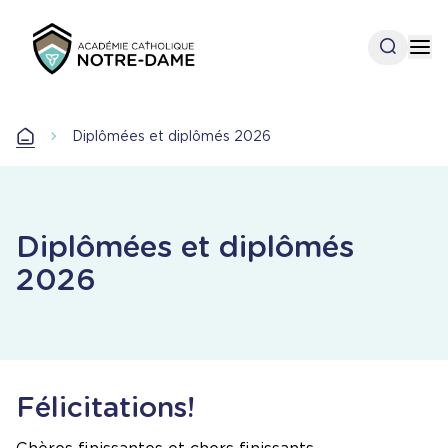
Aller
au
Open se
Op
contenu
principal
Accueil
Diplômées et diplômés 2026
Accueil
Diplômées et diplômés
2026
Félicitations!